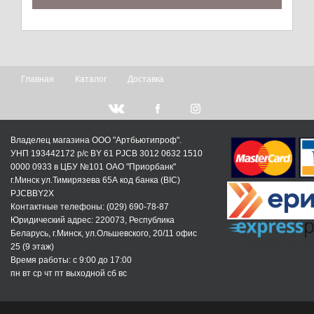
Главная
Каталог
Доставка
Владелец магазина ООО "Артбьютипроф".
УНП 193442172 р/с BY 61 PJCB 3012 0632 1510
0000 0933 в ЦБУ №101 ОАО "Приорбанк"
г.Минск ул.Тимирязева 65А код банка (BIC)
PJCBBY2X
Контактные телефоны: (029) 690-78-87
Юридический адрес: 220073, Республика
Беларусь, г.Минск, ул.Ольшевского, 20/11 офис
25 (9 этаж)
Время работы: c 9:00 до 17:00
пн вт ср чт пт выходной сб вс